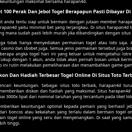
n keuntungan maksimal bersama harapan4d.
t 100 Perak Dan Jebol Togel Berapapun Pasti Dibayar D
t anda tentu siap untuk bermain dengan jutaan member harapan4
 harapan4d yaitu minimal bet yang terjangkau. Di situs harapan4
g mana sudah pasti lebih murah jika dibandingkan dengan situs s
uga tidak hanya menyediakan permainan togel atau toto saja. A
r, casino dan sbobet juga. Semua jenis permainan tersebut juga bis
erapa angka togel hari ini yang keluar untuk mengetahui lotre 
ukup dengan 1 akun, anda tidak akan pernah bosan untuk bermain 
 toto ini rutin melakukan pemeliharaan dan menambahkan game-ga
kon Dan Hadiah Terbesar Togel Online Di Situs Toto Ter
ncari keuntungan. Sebagai situs toto terbaik, harapan4d turu
 memberikan diskon dan hadiah yang maksimal. Situs harapan4d
 3000x lipat dari nominal taruhan yang tercantum pada tiket lotr
emberikan keuntungan optimal kepada pemain yang berhasil je
ari boncos atau kekalahan yang terlalu dalam bermain togel onl
 togel online yang seru dan menyenangkan. Di saat yang sama,
ih tinggi.