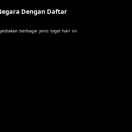
 Negara Dengan Daftar
iakan berbagai jenis togel hari ini