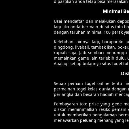
dipastikan anda tetap bisa merasaka
Minimal Be
Usai mendaftar dan melakukan deposi
lagi jika anda bermain di situs toto
dengan taruhan minimal 100 perak yan
Kelebihan lainnya lagi, harapan4d j
dingdong, liveball, tembak ikan, poke
rupiah saja. Jadi sembari menunggu b
memainkan game lain terlebih dulu. C
Apalagi setiap bulannya situs togel
Dis
Setiap pemain togel online tentu me
permainan togel kelas dunia dengan
per angka dan besaran hadiah mencapai
Pembayaran toto prize yang gede m
diskon meminimalkan resiko pemain d
untuk memberikan pengalaman bermain
menawarkan peluang menang yang leb