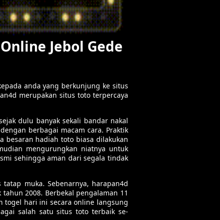
 Online Jebol Gede
t kepada anda yang berkunjung ke situs
an4d merupakan situs toto terpercaya
 sejak dulu banyak sekali bandar nakal
r dengan berbagai macam cara. Praktik
ga besaran hadiah toto biasa dilakukan
emudian mengurungkan niatnya untuk
resmi sehingga aman dari segala tindak
s tatap muka. Sebenarnya, harapan4d
jak tahun 2008. Berbekal pengalaman 11
 togel hari ini secara online langsung
gai salah satu situs toto terbaik se-