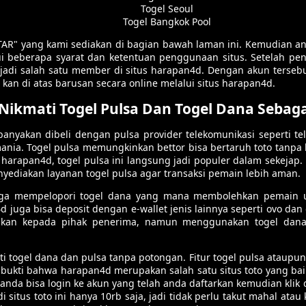
Togel Seoul
Togel Bangkok Pool
FTAR" yang kami sediakan di bagian bawah laman ini. Kemudian a
i beberapa syarat dan ketentuan penggunaan situs. Setelah pen
di salah satu member di situs harapan4d. Dengan akun tersebut
t kan di atas barusan secara online melalui situs harapan4d.
ikmati Togel Pulsa Dan Togel Dana Sebagai
banyakan dibeli dengan pulsa provider telekomunikasi seperti te
omania. Togel pulsa memungkinkan bettor bisa bertaruh toto tanpa
 harapan4d, togel pulsa ini langsung jadi populer dalam sekejap
nyediakan layanan togel pulsa agar transaksi pemain lebih aman.
uga mempelopori togel dana yang mana membolehkan pemain unt
d juga bisa deposit dengan e-wallet jenis lainnya seperti ovo d
kan kepada pihak penerima, namun menggunakan togel dana 
 togel dana dan pulsa tanpa potongan. Fitur togel pulsa ataupun 
 bukti bahwa harapan4d merupakan salah satu situs toto yang baik
 anda bisa login ke akun yang telah anda daftarkan kemudian kli
 situs toto ini hanya 10rb saja, jadi tidak perlu takut mahal at